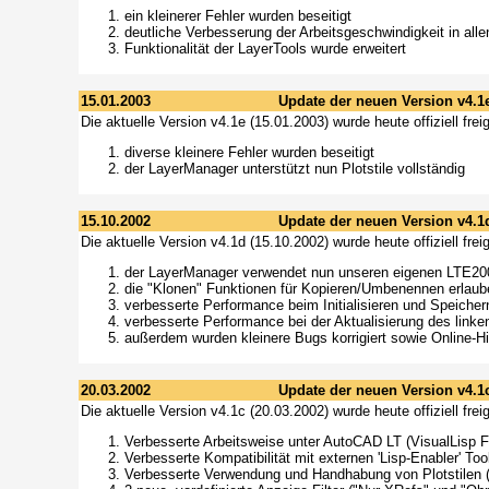
ein kleinerer Fehler wurden beseitigt
deutliche Verbesserung der Arbeitsgeschwindigkeit in all
Funktionalität der LayerTools wurde erweitert
15.01.2003
Update der neuen Version v4.1
Die aktuelle Version v4.1e (15.01.2003) wurde heute offiziell fr
diverse kleinere Fehler wurden beseitigt
der LayerManager unterstützt nun Plotstile vollständig
15.10.2002
Update der neuen Version v4.1
Die aktuelle Version v4.1d (15.10.2002) wurde heute offiziell fr
der LayerManager verwendet nun unseren eigenen LTE20
die "Klonen" Funktionen für Kopieren/Umbenennen erlaub
verbesserte Performance beim Initialisieren und Speiche
verbesserte Performance bei der Aktualisierung des link
außerdem wurden kleinere Bugs korrigiert sowie Online-Hi
20.03.2002
Update der neuen Version v4.1
Die aktuelle Version v4.1c (20.03.2002) wurde heute offiziell fr
Verbesserte Arbeitsweise unter AutoCAD LT (VisualLisp F
Verbesserte Kompatibilität mit externen 'Lisp-Enabler' Too
Verbesserte Verwendung und Handhabung von Plotstilen (n