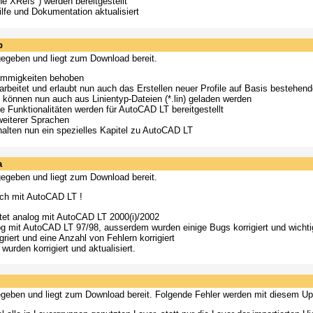
ne XRefs") werden bereitgestellt
lfe und Dokumentation aktualisiert
b
eigegeben und liegt zum Download bereit.
timmigkeiten behoben
rbeitet und erlaubt nun auch das Erstellen neuer Profile auf Basis bestehende
 können nun auch aus Linientyp-Dateien (*.lin) geladen werden
e Funktionalitäten werden für AutoCAD LT bereitgestellt
weiterer Sprachen
halten nun ein spezielles Kapitel zu AutoCAD LT
a
eigegeben und liegt zum Download bereit.
uch mit AutoCAD LT !
tet analog mit AutoCAD LT 2000(i)/2002
 mit AutoCAD LT 97/98, ausserdem wurden einige Bugs korrigiert und wichtige
iert und eine Anzahl von Fehlern korrigiert
rden korrigiert und aktualisiert.
igegeben und liegt zum Download bereit. Folgende Fehler werden mit diesem Up