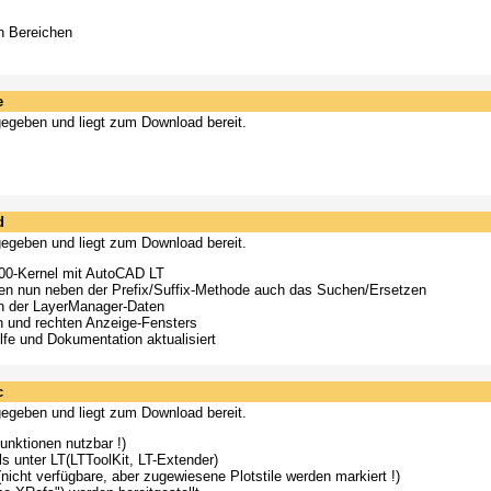
en Bereichen
e
eigegeben und liegt zum Download bereit.
d
eigegeben und liegt zum Download bereit.
00-Kernel mit AutoCAD LT
en nun neben der Prefix/Suffix-Methode auch das Suchen/Ersetzen
rn der LayerManager-Daten
en und rechten Anzeige-Fensters
lfe und Dokumentation aktualisiert
c
eigegeben und liegt zum Download bereit.
unktionen nutzbar !)
ls unter LT(LTToolKit, LT-Extender)
icht verfügbare, aber zugewiesene Plotstile werden markiert !)