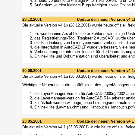
2 neue, vordefinierte Anzeige-Filter ("Nur XRefs" und "Oh
Außerdem wurden kleinere Bugs korrigiert sowie Online-Hi
28.12.2001
Update der neuen Version v4.1
Die aktuelle Version v4.1b (28.12.2001) wurde heute offiziell fr
Es wurden eine Anzahl kleinerer Fehler sowie einige Uns
das Registrierungs-Tool "Register 2 AutoCAD" wurde übera
die Handhabung von Linientypen wurde verbessert : diese
die Integration in AutoCAD LT wurde verbessert, viele neu
Verbesserung der internen Technik für die Unterstützung 
Online-Hilfe und Dokumentation sind überarbeitet und ent
30.08.2001
Update der neuen Version v4.1
Die aktuelle Version v4.1a (30.08.2001) wurde heute offiziell fr
Wichtigste Neuerung ist die Lauffähigkeit des LayerManagers a
die LayerManager-Version für AutoCAD 2000(i)/2002 arbei
die LayerManager-Version für AutoCAD R14 arbeitet analog
zusätzlich wurden wichtige, neue Leistungsmerkmale integr
Online-Hilfe (Layman.chm) und Handbuch (Handbuch.pdf) wu
23.05.2001
Update der neuen Version v4.1
Die aktuelle Version v4.1 (23.05.2001) wurde heute offiziell fre