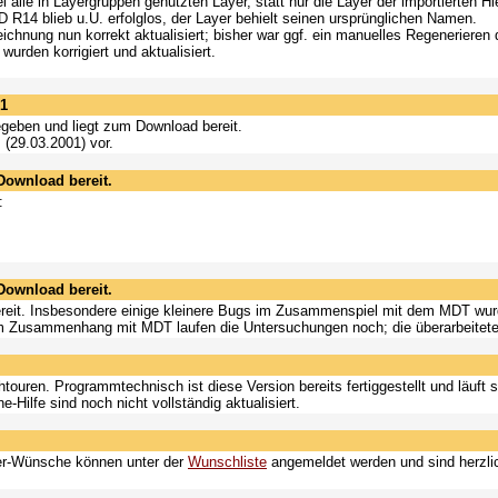
l alle in Layergruppen genutzten Layer, statt nur die Layer der importierten H
14 blieb u.U. erfolglos, der Layer behielt seinen ursprünglichen Namen.
chnung nun korrekt aktualisiert; bisher war ggf. ein manuelles Regenerieren d
rden korrigiert und aktualisiert.
.1
gegeben und liegt zum Download bereit.
m (29.03.2001) vor.
 Download bereit.
:
 Download bereit.
reit. Insbesondere einige kleinere Bugs im Zusammenspiel mit dem MDT wurden
m Zusammenhang mit MDT laufen die Untersuchungen noch; die überarbeitete Ve
ouren. Programmtechnisch ist diese Version bereits fertiggestellt und läuft se
-Hilfe sind noch nicht vollständig aktualisiert.
der-Wünsche können unter der
Wunschliste
angemeldet werden und sind herzli