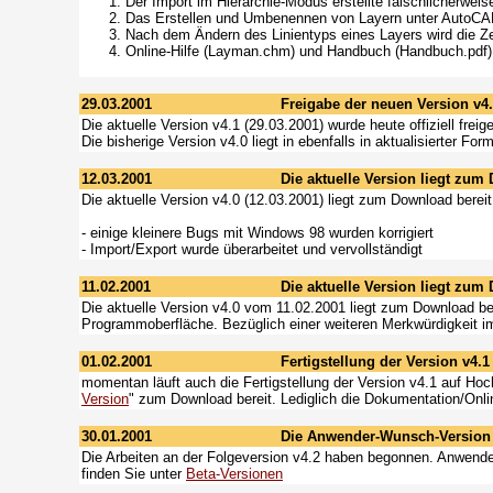
Der Import im Hierarchie-Modus erstellte fälschlicherweise
Das Erstellen und Umbenennen von Layern unter AutoCAD R
Nach dem Ändern des Linientyps eines Layers wird die Zei
Online-Hilfe (Layman.chm) und Handbuch (Handbuch.pdf) wu
29.03.2001
Freigabe der neuen Version v4
Die aktuelle Version v4.1 (29.03.2001) wurde heute offiziell frei
Die bisherige Version v4.0 liegt in ebenfalls in aktualisierter For
12.03.2001
Die aktuelle Version liegt zum
Die aktuelle Version v4.0 (12.03.2001) liegt zum Download bereit
- einige kleinere Bugs mit Windows 98 wurden korrigiert
- Import/Export wurde überarbeitet und vervollständigt
11.02.2001
Die aktuelle Version liegt zum
Die aktuelle Version v4.0 vom 11.02.2001 liegt zum Download be
Programmoberfläche. Bezüglich einer weiteren Merkwürdigkeit i
01.02.2001
Fertigstellung der Version v4.1
momentan läuft auch die Fertigstellung der Version v4.1 auf Hocht
Version
" zum Download bereit. Lediglich die Dokumentation/Online
30.01.2001
Die Anwender-Wunsch-Version
Die Arbeiten an der Folgeversion v4.2 haben begonnen. Anwen
finden Sie unter
Beta-Versionen